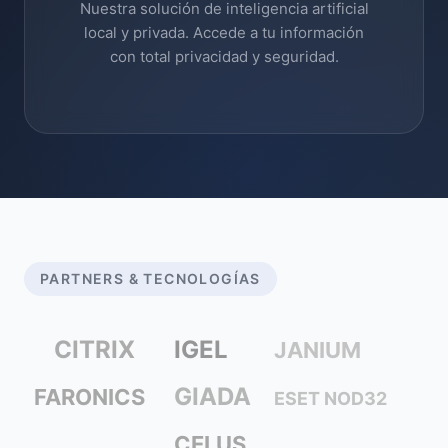
Nuestra solución de inteligencia artificial
local y privada. Accede a tu información
con total privacidad y seguridad.
PARTNERS & TECNOLOGÍAS
CITRIX
IGEL
JANIUM
GIADA
FARONICS
ESET NOD32
CELUS